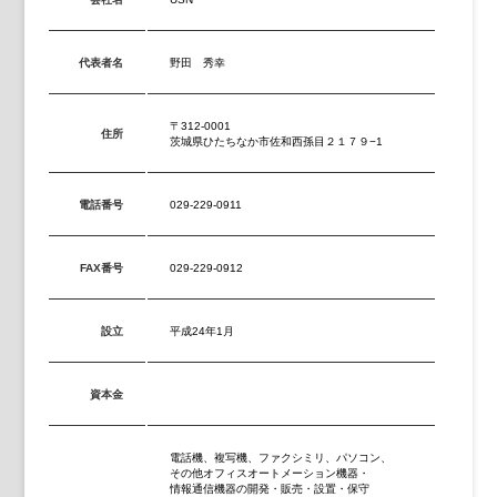
代表者名
野田 秀幸
〒312-0001
住所
茨城県ひたちなか市佐和西孫目２１７９−1
電話番号
029-229-0911
FAX番号
029-229-0912
設立
平成24年1月
資本金
電話機、複写機、ファクシミリ、パソコン、
その他オフィスオートメーション機器・
情報通信機器の開発・販売・設置・保守